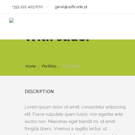
+351 222 425 670
geral@softcode.pt
With slider
Home
Portfolio
With slider
DESCRIPTION
Lorem ipsum dolor sit amet, consectetur adipiscing
elit. Fusce vulputate quam turpis, non egestas ante
auctor non. Maecenas eget blandit mi, sit amet
fringilla libero. Vivamus a sagittis lectus, ut