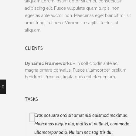
aliquam.Lorem ipsum dolor sit amet, consectetur
adipiscing elit. Fusce vulputate quam turpis, non
egestas ante auctor non. Maecenas eget blandit mi, sit
amet fringilla libero. Vivamus a sagittis lectus, ut
aliquam.
CLIENTS
Dynamic Frameworks
– In sollicitudin ante ac
magna ornare convallis. Fusce ullamcorper pretium
hendrerit. Proin vel ligula quis erat elementum.
TASKS
Cras posuere orci sit amet nisi euismod maximus.
Maecenas neque dui, mattis ut nulla et, commodo
ullamcorper odio. Nullam nec sagittis dui.