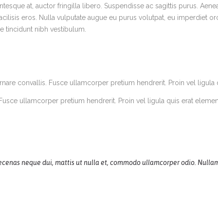
ntesque at, auctor fringilla libero. Suspendisse ac sagittis purus. Aene
cilisis eros. Nulla vulputate augue eu purus volutpat, eu imperdiet orc
ae tincidunt nibh vestibulum.
rnare convallis. Fusce ullamcorper pretium hendrerit. Proin vel ligula
 Fusce ullamcorper pretium hendrerit. Proin vel ligula quis erat eleme
cenas neque dui, mattis ut nulla et, commodo ullamcorper odio. Nullam n