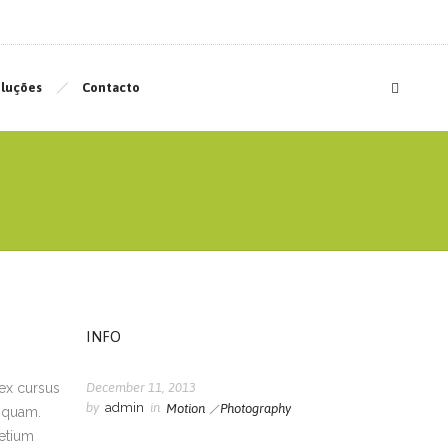
luções
Contacto
INFO
 ex cursus
December 11, 2013
by
admin
in
Motion
Photography
liquam.
retium