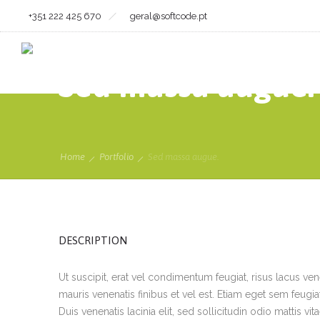
+351 222 425 670
geral@softcode.pt
Sed massa augue.
Home
Portfolio
Sed massa augue.
DESCRIPTION
Ut suscipit, erat vel condimentum feugiat, risus lacus ve
mauris venenatis finibus et vel est. Etiam eget sem feugi
Duis venenatis lacinia elit, sed sollicitudin odio mattis v