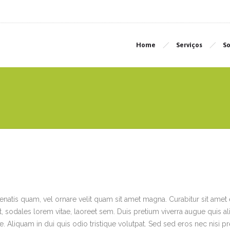
Home
Serviços
So
nenatis quam, vel ornare velit quam sit amet magna. Curabitur sit amet
at, sodales lorem vitae, laoreet sem. Duis pretium viverra augue quis a
itae. Aliquam in dui quis odio tristique volutpat. Sed sed eros nec nisi p