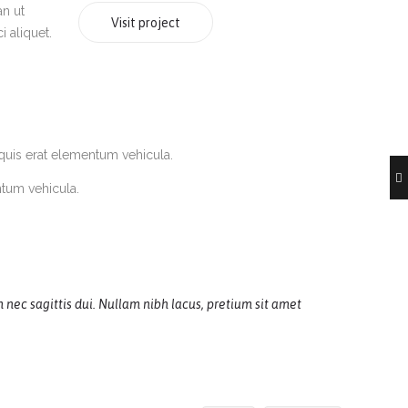
an ut
Visit project
i aliquet.
 quis erat elementum vehicula.
ntum vehicula.
ec sagittis dui. Nullam nibh lacus, pretium sit amet