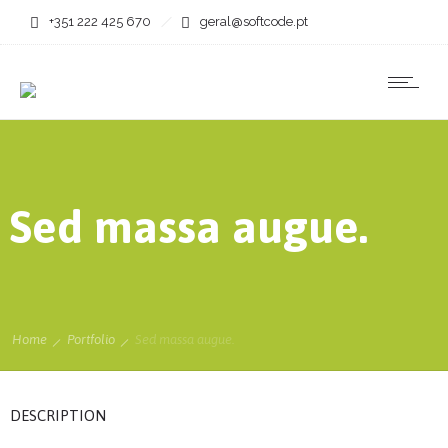
+351 222 425 670
geral@softcode.pt
Sed massa augue.
Home
Portfolio
Sed massa augue.
DESCRIPTION