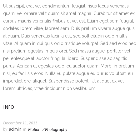
Ut suscipit, erat vel condimentum feugiat, risus lacus venenatis
quam, vel ornare velit quam sit amet magna. Curabitur sit amet ex
cursus mauris venenatis finibus et vel est. Etiam eget sem feugiat,
sodales lorem vitae, laoreet sem. Duis pretium viverra augue quis
aliquam. Duis venenatis lacinia elit, sed sollicitudin odio mattis
vitae. Aliquam in dui quis odio tristique volutpat. Sed sed eros nec
nisi pretium egestas in quis orci. Sed massa augue, porttitor vel
pellentesque at, auctor fringilla libero. Suspendisse ac sagittis
purus. Aenean ut egestas odio, eu auctor quam. Morbi in pretium
nisl, eu facilisis eros. Nulla vulputate augue eu purus volutpat, eu
imperdiet orci aliquet. Suspendisse potenti. Ut aliquet ex vel
lorem ultricies, vitae tincidunt nibh vestibulum.
INFO
December 11, 2013
by
admin
in
Motion
Photography