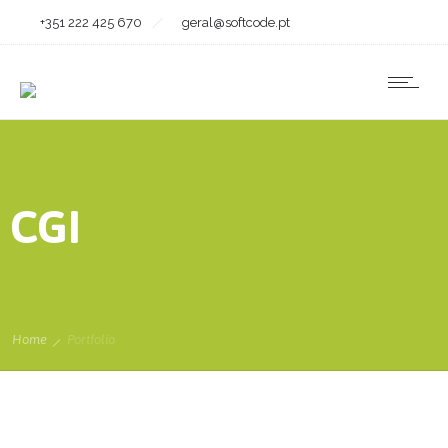
+351 222 425 670
geral@softcode.pt
CGI
Home
Portfolio