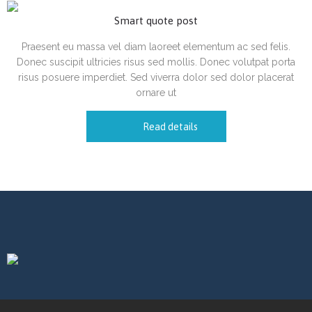
Smart quote post
Praesent eu massa vel diam laoreet elementum ac sed felis.
Donec suscipit ultricies risus sed mollis. Donec volutpat porta
risus posuere imperdiet. Sed viverra dolor sed dolor placerat
ornare ut
Read details