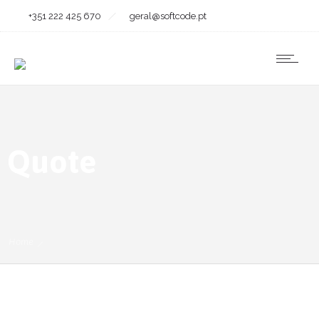
+351 222 425 670
geral@softcode.pt
Quote
Home