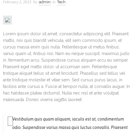
February 2, 2015
by
admin
in
Tech
Lorem ipsum dolor sit amet, consectetur adipiscing elit. Praesent
mattis, nisi quis blandit vehicula, elit sem commodo ipsum, et
cursus massa enim quis nulla. Pellentesque ut metus finibus,
varius quam ut, finibus nisi. Nam eu neque suscipit, maximus justo
in, fermentum arcu. Suspendisse cursus aliquam arcu eu semper.
Praesent eget mattis dolor, ut accumsan sem. Pellentesque
tristique aliquet tellus sit amet tincidunt. Phasellus sed tellus vel
ante tristique molestie et vitae sem. Sed cursus purus lacus, in
facilisis ante cursus a. Fusce at tempor nulla, at convallis augue. In
hac habitasse platea dictumst. Nulla nec nisl et ante volutpat
malesuada. Donec viverra sagittis laoreet.
Vestibulum quis quam aliquam, iaculis est at, condimentum
odio. Suspendisse varius massa quis luctus convallis. Praesent