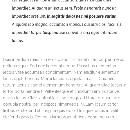
consequat sem non enim accumsan, quis tristique ante
imperdiet. Aliquam ut lectus sem. Proin hendrerit nunc ut
imperdiet pretium.
In sagittis dolor nec mi posuere varius
.
Aliquam leo magna, accumsan rhoncus dui ultricies, facilisis
imperdiet turpis. Suspendisse convallis orci eget interdum
luctus.
Duis interdum mauris in eros blandit, sit amet ullamcorper metus
pellentesque. Sed nec tincidunt neque. Phasellus elementum
lectus vitae accumsan condimentum. Nam efficitur elementum
lacus eget rhoncus. Morbi faucibus egestas mattis. Curabitur
rutrum lacus sit amet elementum hendrerit. Aliquam vitae lectus in
tortor porta hendrerit. Pellentesque et tincidunt sem. Fusce vel
massa tellus. Class aptent taciti sociosqu ad litora torquent per
conubia nostra, per inceptos himenaeos. Nullam ipsum tortor,
finibus et eleifend at, fringilla quis odio. Quisque luctus in velit
eleifend gravida. Donec ullamcorper ultrices condimentum.